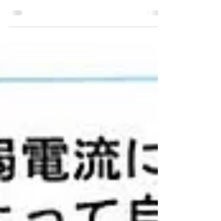
ライの力で目覚める肌！ ☆アクティベータ
ーリバイブFD × ホワイトスノーピール特別
ケア このたび当サロンでは、化粧品ブラン
ド「メソシューティカル」から新たに発売さ
れた話題の美容液【アクティベーターリバイ
ブFD】を導入いたしました。そ...