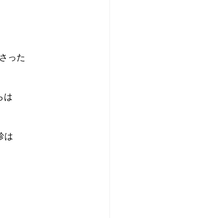
さった
らは
診は