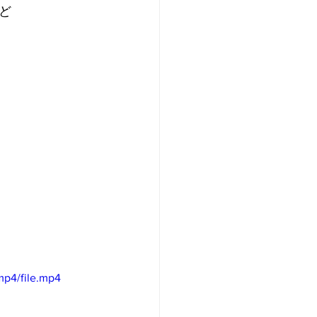
ど
mp4/file.mp4