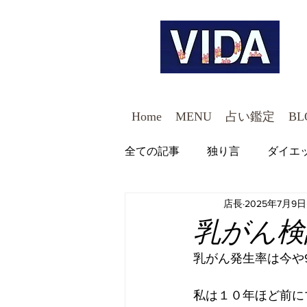
Home
MENU
占い鑑定
BL
全ての記事
独り言
ダイエ
店長
2025年7月9日
美容対策
乳がん検
乳がん発生率は今や
私は１０年ほど前に