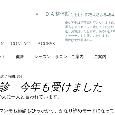
ＶＩＤＡ整体院
TEL:
075-822-8484
※ケア中は留守電対応となりますの
番号をメッセージに残してください
返しお電話いたします。あるいはLI
​メッセージをお願いいたします。
​男性は女性同伴のみ
OG
CONTACT
ACCESS
ット
健康
レッスン サロン ご案内
ご案内
読了時間: 3分
診 今年も受けました
9人に一人と言われています。
マンモも触診もひっかかり、かなり諦めモードになって