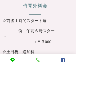
時間外料金
☆前後１時間スタート毎
​ 例 午前６時スター
ト
+￥３000
​☆土日祝 ​追加料
金
\2.000
​☆ 当サロンにて着付
け
￥2000
​お伺い先にや交通手段が無い場合な
ど別途交通費かかります。