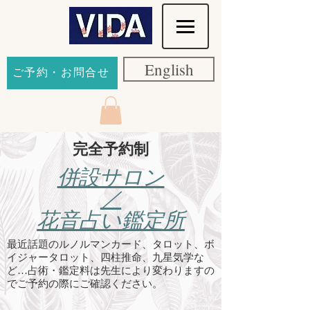
English
ご予約・お問合せ
完全予約制
併設サロン
／
花音占い鑑定所
最近話題のルノルマンカード、タロット、ボ
イジャータロット、四柱推命、九星気学な
ど…占術・
鑑定料は先生により変わりますの
でご予約の際にご確認ください。