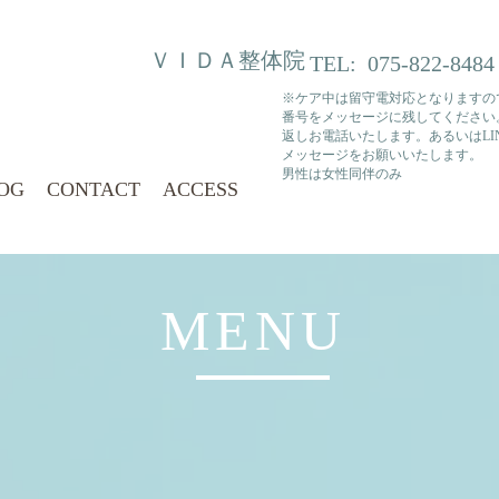
ＶＩＤＡ整体院
TEL:
075-822-8484
※ケア中は留守電対応となりますの
番号をメッセージに残してください
返しお電話いたします。あるいはLI
​メッセージをお願いいたします。
​男性は女性同伴のみ
OG
CONTACT
ACCESS
MENU